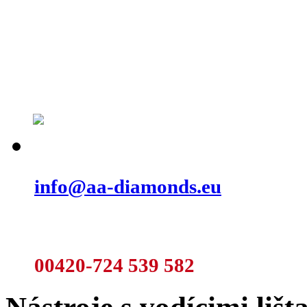
Neváhejte a napište nám na:
info@aa-diamonds.eu
A nebo rovnou volejte:
00420-724 539 582