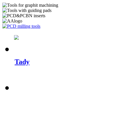
Podívejte se, co je u nás nového.
Tady
najdete ukázky nových strojů, fot
dalšího.
Připravujeme pro Vás katalogy našich 
Ty, které jsou už kompletní si můžete