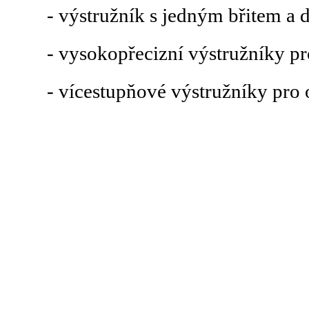
- výstružník s jedným břitem a 
- vysokopřecizní výstružníky pr
- vícestupňové výstružníky pro