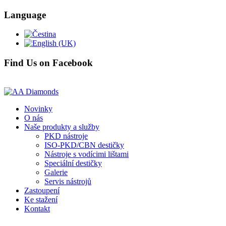
Language
Find Us on Facebook
Novinky
O nás
Naše produkty a služby
PKD nástroje
ISO-PKD/CBN destičky
Nástroje s vodícimi lištami
Speciální destičky
Galerie
Servis nástrojů
Zastoupení
Ke stažení
Kontakt