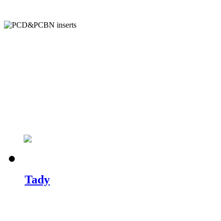
Podívejte se, co je u nás nového.
Tady
najdete ukázky nových strojů, fot
dalšího.