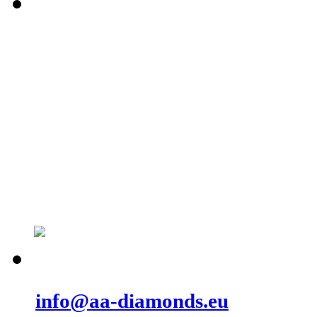
Připravujeme pro Vás katalogy našich 
Ty, které jsou už kompletní si můžete
Neváhejte a napište nám na:
info@aa-diamonds.eu