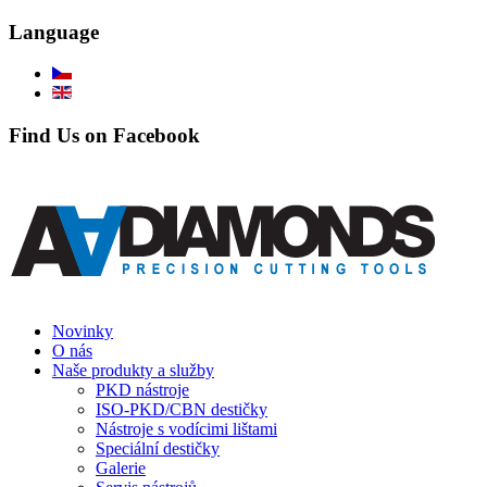
Language
Find Us on Facebook
Novinky
O nás
Naše produkty a služby
PKD nástroje
ISO-PKD/CBN destičky
Nástroje s vodícimi lištami
Speciální destičky
Galerie