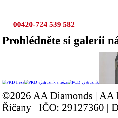
A nebo rovnou volejte:
00420-724 539 582
Prohlédněte si galerii n
©2026 AA Diamonds | AA D
AdmirorGallery 4.5.0
, author/s
Vasiljevski
&
Kekeljevic
.
Říčany | IČO: 29127360 |